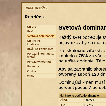
Mapa
Rebríček
Rebríček
Svetová dominan
Kmene
Hráči
Svetová dominancia
Každý svet potrebuje s
Kmene na
bojovníkov by sa mala 
kontinente
Hráči na kontinente
Pre skutočné víťazstvo
Porazení nepriatelia
kontrolou
75%
zo všetk
(kmeň)
po určité obdobie. Tá
Porazený nepriateľ
Úspechy
Aby sa zabránilo skoré
Za deň
otvorený aspoň
120
dní
Vojny
Dominujúci kmeň musí p
percent počas
7
po seb
Naj kmene podľa dominancie
VŠIVA
50.65%
O_o
6.27%