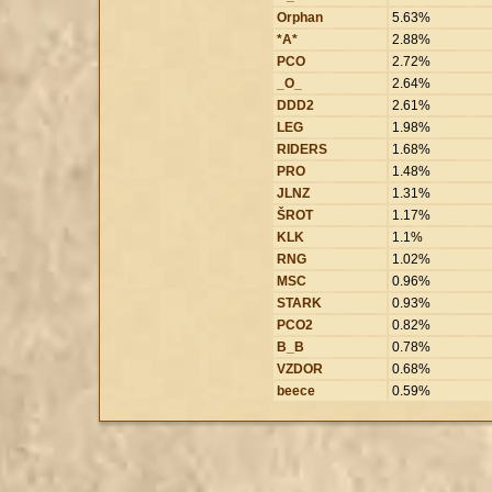
Orphan
5.63%
*A*
2.88%
PCO
2.72%
_O_
2.64%
DDD2
2.61%
LEG
1.98%
RIDERS
1.68%
PRO
1.48%
JLNZ
1.31%
ŠROT
1.17%
KLK
1.1%
RNG
1.02%
MSC
0.96%
STARK
0.93%
PCO2
0.82%
B_B
0.78%
VZDOR
0.68%
beece
0.59%