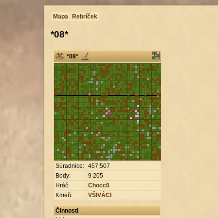
Mapa
Rebríček
*08*
*08*
Súradnice:
457|507
Body:
9
.
205
Hráč:
Chocc0
Kmeň:
VŠIVÁCI
Činnosti