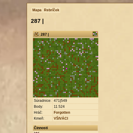
Mapa
Rebríček
287 |
287 |
Súradnice:
471|549
Body:
11
.
524
Hráč:
Forgotten
Kmeň:
VŠIVÁCI
Činnosti