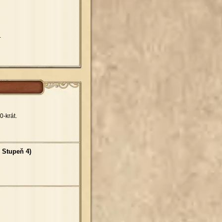
.
0-krát.
 Stupeň 4)