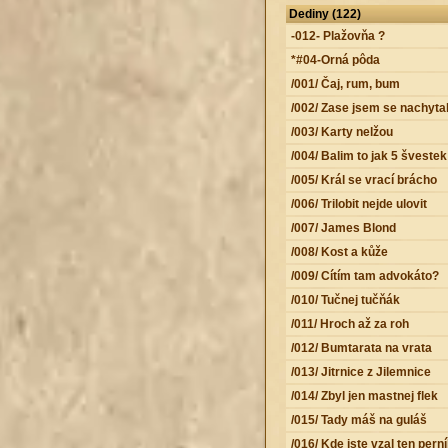
Dediny (122)
-012- Plažovňa ?
*#04-Orná pôda
/001/ Čaj, rum, bum
/002/ Zase jsem se nachyta
/003/ Karty nelžou
/004/ Balim to jak 5 švestek
/005/ Král se vrací brácho
/006/ Trilobit nejde ulovit
/007/ James Blond
/008/ Kost a kůže
/009/ Cítím tam advokáto?
/010/ Tučnej tučňák
/011/ Hroch až za roh
/012/ Bumtarata na vrata
/013/ Jitrnice z Jilemnice
/014/ Zbyl jen mastnej flek
/015/ Tady máš na guláš
/016/ Kde jste vzal ten pern