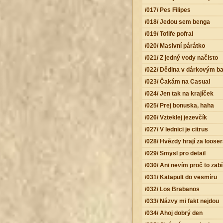
/017/ Pes Filipes
/018/ Jedou sem benga
/019/ Tofife pofral
/020/ Masivní párátko
/021/ Z jedný vody načisto
/022/ Dědina v dárkovým ba
/023/ Čakám na Casual
/024/ Jen tak na krajíček
/025/ Prej bonuska, haha
/026/ Vzteklej jezevčík
/027/ V lednici je citrus
/028/ Hvězdy hrají za looser
/029/ Smysl pro detail
/030/ Ani nevím proč to zab
/031/ Katapult do vesmíru
/032/ Los Brabanos
/033/ Názvy mi fakt nejdou
/034/ Ahoj dobrý den