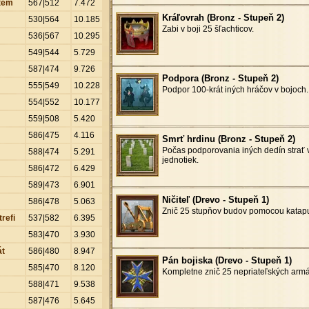
stém
567|512
7
.
472
Kráľovrah (Bronz - Stupeň 2)
530|564
10
.
185
Zabi v boji 25 šľachticov.
536|567
10
.
295
549|544
5
.
729
587|474
9
.
726
Podpora (Bronz - Stupeň 2)
555|549
10
.
228
Podpor 100-krát iných hráčov v bojoch.
554|552
10
.
177
559|508
5
.
420
586|475
4
.
116
Smrť hrdinu (Bronz - Stupeň 2)
Počas podporovania iných dedín strať v
588|474
5
.
291
jednotiek.
586|472
6
.
429
589|473
6
.
901
Ničiteľ (Drevo - Stupeň 1)
586|478
5
.
063
Znič 25 stupňov budov pomocou katapu
refi
537|582
6
.
395
583|470
3
.
930
át
586|480
8
.
947
Pán bojiska (Drevo - Stupeň 1)
585|470
8
.
120
Kompletne znič 25 nepriateľských armá
588|471
9
.
538
587|476
5
.
645