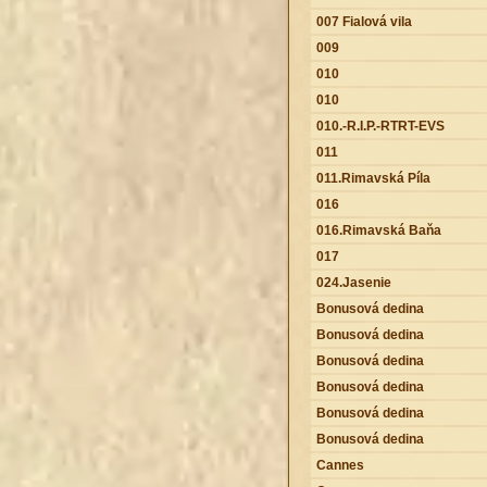
007 Fialová vila
009
010
010
010.-R.I.P.-RTRT-EVS
011
011.Rimavská Píla
016
016.Rimavská Baňa
017
024.Jasenie
Bonusová dedina
Bonusová dedina
Bonusová dedina
Bonusová dedina
Bonusová dedina
Bonusová dedina
Cannes