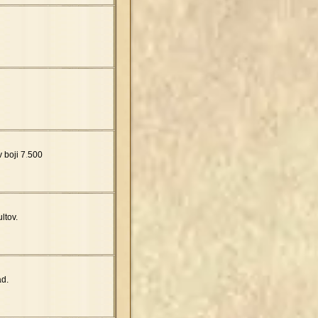
 boji 7
.
500
ltov.
d.