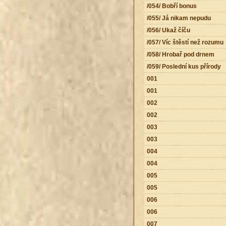
/054/ Bobří bonus
/055/ Já nikam nepudu
/056/ Ukaž číču
/057/ Víc štěstí než rozumu
/058/ Hrobař pod drnem
/059/ Poslední kus přírody
001
001
002
002
003
003
004
004
005
005
006
006
007