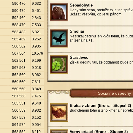
590|470
9
.
632
Sebadobytie
Doby sám seba, pretože to je ten sprá
590|479
6
.
461
ukázať všetkým, kto je tu pánom.
592|469
2
.
843
588|470
7
.
533
Smoliar
583|483
6
.
821
Nezískaj dedinu len kvôli tomu, že bu
585|469
3
.
252
znížená na +1.
560|562
8
.
935
567|564
10
.
576
Šťastlivec
562|561
9
.
199
Získaj dedinu tak, že oddanosť bude pr
567|563
9
.
018
562|560
8
.
962
569|560
7
.
611
560|560
8
.
849
Sociálne úspechy
567|568
7
.
475
565|551
9
.
640
Bratia v zbrani (Bronz - Stupeň 2)
560|559
8
.
932
Buď členom toho istého kmeňa nepretrži
567|553
6
.
152
564|574
9
.
954
Verný priateľ (Bronz - Stupeň 2)
568|552
6
.
110