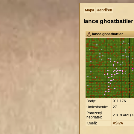
Mapa
Rebríček
lance ghostbattler
lance ghostbattler
Body:
911
.
176
Umiestnenie:
27
Porazený
2
.
819
.
465 (7
nepriateľ:
Kmeň:
VŠIVA