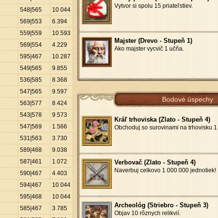
Vytvor si spolu 15 priateľstiev.
548|565
10
.
044
569|553
6
.
394
559|559
10
.
593
Majster (Drevo - Stupeň 1)
569|554
4
.
229
Ako majster vycvič 1 učňa.
595|467
10
.
287
549|565
9
.
855
536|585
8
.
368
547|565
9
.
597
Bodové úspechy
563|577
8
.
424
543|578
9
.
573
Kráľ trhoviska (Zlato - Stupeň 4)
547|569
1
.
566
Obchoduj so surovinami na trhovisku 1
531|563
3
.
730
589|468
9
.
038
587|461
1
.
072
Verbovač (Zlato - Stupeň 4)
Naverbuj celkovo 1
.
000
.
000 jednotiek!
590|467
4
.
403
594|467
10
.
044
595|468
10
.
044
Archeológ (Striebro - Stupeň 3)
585|467
3
.
785
Objav 10 rôznych relikvií.