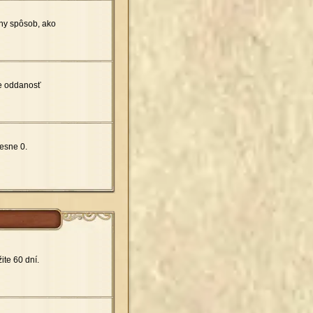
vny spôsob, ako
de oddanosť
esne 0.
te 60 dní.