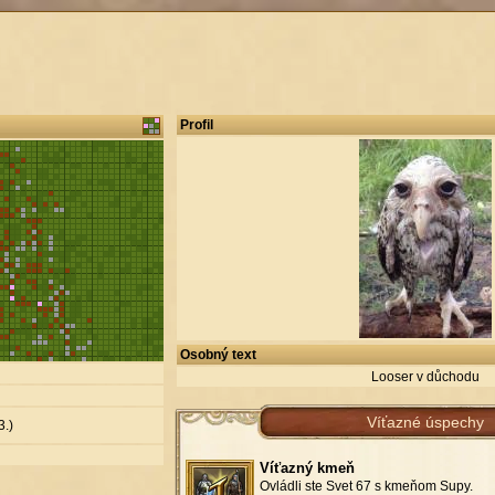
Profil
Osobný text
Looser v důchodu
Víťazné úspechy
3.)
Víťazný kmeň
Ovládli ste Svet 67 s kmeňom Supy.