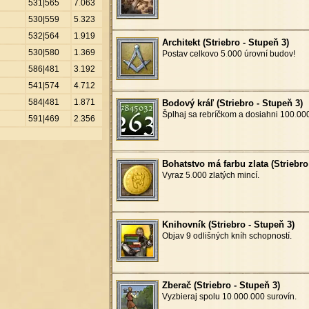
531|565
7
.
063
530|559
5
.
323
532|564
1
.
919
Architekt (Striebro - Stupeň 3)
530|580
1
.
369
Postav celkovo 5
.
000 úrovní budov!
586|481
3
.
192
541|574
4
.
712
584|481
1
.
871
Bodový kráľ (Striebro - Stupeň 3)
Šplhaj sa rebríčkom a dosiahni 100
.
000
591|469
2
.
356
Bohatstvo má farbu zlata (Striebro
Vyraz 5
.
000 zlatých mincí.
Knihovník (Striebro - Stupeň 3)
Objav 9 odlišných kníh schopností.
Zberač (Striebro - Stupeň 3)
Vyzbieraj spolu 10
.
000
.
000 surovín.