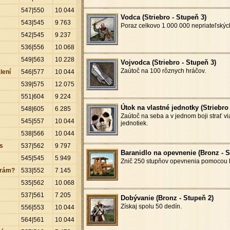
547|550
10
.
044
Vodca (Striebro - Stupeň 3)
543|545
9
.
763
Poraz celkovo 1
.
000
.
000 nepriateľských
542|545
9
.
237
536|556
10
.
068
549|563
10
.
228
Vojvodca (Striebro - Stupeň 3)
Zaútoč na 100 rôznych hráčov.
lení
546|577
10
.
044
539|575
12
.
075
551|604
9
.
224
Útok na vlastné jednotky (Striebro
548|605
6
.
285
Zaútoč na seba a v jednom boji strať vi
545|557
10
.
044
jednotiek.
538|566
10
.
044
s
537|562
9
.
797
Baranidlo na opevnenie (Bronz - S
545|545
5
.
949
Znič 250 stupňov opevnenia pomocou b
írám?
533|552
7
.
145
535|562
10
.
068
537|561
7
.
205
Dobývanie (Bronz - Stupeň 2)
Získaj spolu 50 dedín.
556|553
10
.
044
564|561
10
.
044