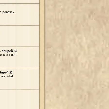
 jednotiek.
 - Stupeň 3)
ac ako 1
.
000
tupeň 2)
aranidiel.