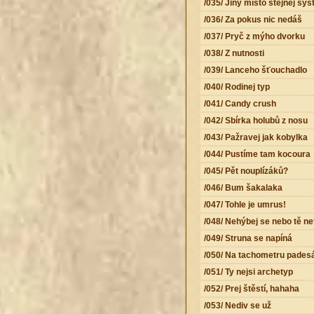
/035/ Jiný místo stejnej sy
/036/ Za pokus nic nedáš
/037/ Pryč z mýho dvorku
/038/ Z nutnosti
/039/ Lanceho šťouchadlo
/040/ Rodinej typ
/041/ Candy crush
/042/ Sbírka holubů z nosu
/043/ Pažravej jak kobylka
/044/ Pustíme tam kocoura
/045/ Pět nouplízáků?
/046/ Bum šakalaka
/047/ Tohle je umrus!
/048/ Nehýbej se nebo tě net
/049/ Struna se napíná
/050/ Na tachometru pades
/051/ Ty nejsi archetyp
/052/ Prej štěstí, hahaha
/053/ Nediv se už