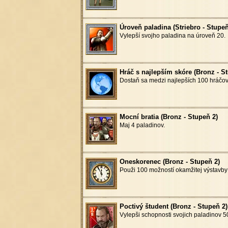
Úroveň paladina (Striebro - Stupeň
Vylepší svojho paladina na úroveň 20.
Hráč s najlepším skóre (Bronz - S
Dostaň sa medzi najlepších 100 hráčov 
Mocní bratia (Bronz - Stupeň 2)
Maj 4 paladinov.
Oneskorenec (Bronz - Stupeň 2)
Použi 100 možností okamžitej výstavby
Poctivý študent (Bronz - Stupeň 2)
Vylepši schopnosti svojich paladinov 50