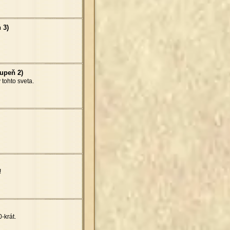
 3)
tupeň 2)
tohto sveta.
!
-krát.