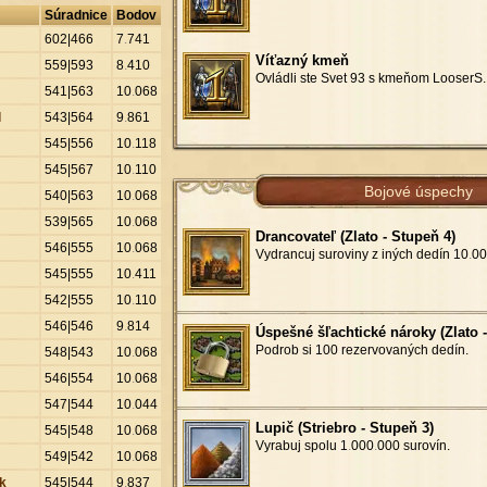
Súradnice
Bodov
602|466
7
.
741
Víťazný kmeň
559|593
8
.
410
Ovládli ste Svet 93 s kmeňom LooserS.
541|563
10
.
068
l
543|564
9
.
861
545|556
10
.
118
545|567
10
.
110
Bojové úspechy
540|563
10
.
068
539|565
10
.
068
Drancovateľ (Zlato - Stupeň 4)
546|555
10
.
068
Vydrancuj suroviny z iných dedín 10
.
00
545|555
10
.
411
542|555
10
.
110
546|546
9
.
814
Úspešné šľachtické nároky (Zlato -
Podrob si 100 rezervovaných dedín.
548|543
10
.
068
546|554
10
.
068
547|544
10
.
044
Lupič (Striebro - Stupeň 3)
545|548
10
.
068
Vyrabuj spolu 1
.
000
.
000 surovín.
549|542
10
.
068
ík
545|544
9
.
837