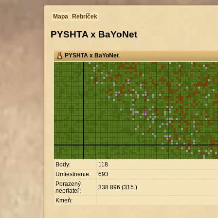
Mapa
Rebríček
PYSHTA x BaYoNet
PYSHTA x BaYoNet
Body:
118
Umiestnenie:
693
Porazený
338
.
896 (315.)
nepriateľ:
Kmeň: