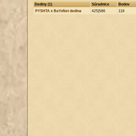
Dediny (1)
Súradnice
Bodov
PYSHTA x BaYoNet dedina
425|586
118