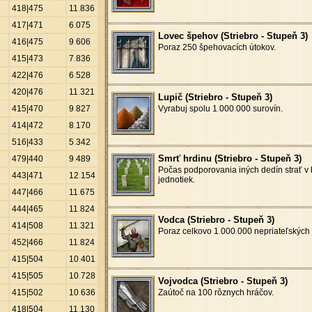
418|475
11
.
836
417|471
6
.
075
Lovec špehov (Striebro - Stupeň 3)
416|475
9
.
606
Poraz 250 špehovacích útokov.
415|473
7
.
836
422|476
6
.
528
420|476
11
.
321
Lupič (Striebro - Stupeň 3)
415|470
9
.
827
Vyrabuj spolu 1
.
000
.
000 surovín.
414|472
8
.
170
516|433
5
.
342
Smrť hrdinu (Striebro - Stupeň 3)
479|440
9
.
489
Počas podporovania iných dedín strať v 
443|471
12
.
154
jednotiek.
447|466
11
.
675
444|465
11
.
824
Vodca (Striebro - Stupeň 3)
414|508
11
.
321
Poraz celkovo 1
.
000
.
000 nepriateľských 
452|466
11
.
824
415|504
10
.
401
415|505
10
.
728
Vojvodca (Striebro - Stupeň 3)
415|502
10
.
636
Zaútoč na 100 rôznych hráčov.
418|504
11
.
130