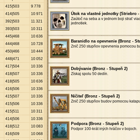
415|503
9
.
778
Útok na vlastné jednotky (Striebro -
414|505
10
.
971
Zaútoč na seba a v jednom boji strať via
392|503
11
.
321
jednotiek.
393|503
10
.
311
445|468
10
.
636
Baranidlo na opevnenie (Bronz - St
444|468
10
.
728
Znič 250 stupňov opevnenia pomocou ba
450|466
10
.
444
448|471
10
.
052
417|504
10
.
336
Dobývanie (Bronz - Stupeň 2)
418|507
10
.
336
Získaj spolu 50 dedín.
418|505
10
.
636
416|506
10
.
336
Ničiteľ (Bronz - Stupeň 2)
415|507
10
.
336
Znič 250 stupňov budov pomocou katapu
415|506
10
.
336
415|511
10
.
311
414|506
10
.
336
Podpora (Bronz - Stupeň 2)
418|512
10
.
083
Podpor 100-krát iných hráčov v bojoch.
416|509
10
.
068