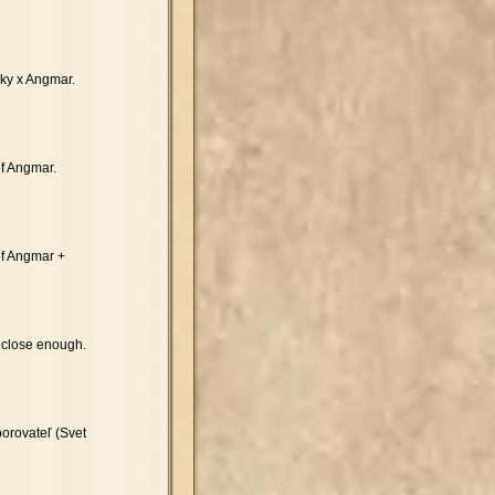
iky x Angmar.
f Angmar.
of Angmar +
 close enough.
orovateľ (Svet