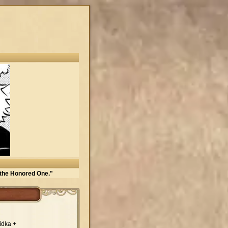
 the Honored One."
ídka +