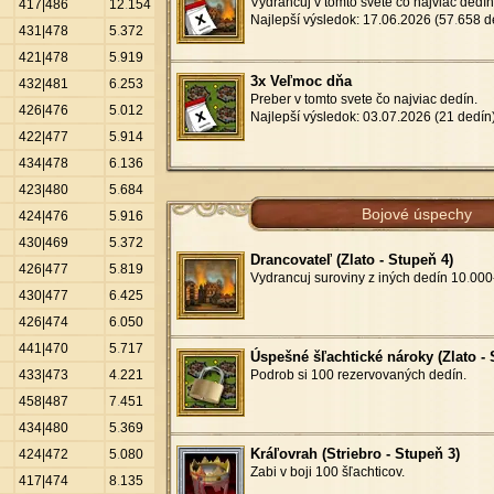
Vydrancuj v tomto svete čo najviac dedín
417|486
12
.
154
Najlepší výsledok: 17.06.2026 (57
.
658 d
431|478
5
.
372
421|478
5
.
919
3x Veľmoc dňa
432|481
6
.
253
Preber v tomto svete čo najviac dedín.
426|476
5
.
012
Najlepší výsledok: 03.07.2026 (21 dedín
422|477
5
.
914
434|478
6
.
136
423|480
5
.
684
Bojové úspechy
424|476
5
.
916
430|469
5
.
372
Drancovateľ (Zlato - Stupeň 4)
426|477
5
.
819
Vydrancuj suroviny z iných dedín 10
.
000-
430|477
6
.
425
426|474
6
.
050
441|470
5
.
717
Úspešné šľachtické nároky (Zlato - 
433|473
4
.
221
Podrob si 100 rezervovaných dedín.
458|487
7
.
451
434|480
5
.
369
Kráľovrah (Striebro - Stupeň 3)
424|472
5
.
080
Zabi v boji 100 šľachticov.
417|474
8
.
135