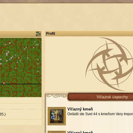
Profil
Víťazné úspechy
Víťazný kmeň
Ovládli ste Svet 44 s kmeňom Very Impor
35.)
Víťazný kmeň