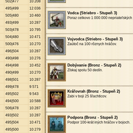
502|477
10
.
208
495|499
12
.
036
Vodca (Striebro - Stupeň 3)
505|480
10
.
460
Poraz celkovo 1
.
000
.
000 nepriateľských 
493|499
10
.
287
503|478
10
.
795
504|480
10
.
471
Vojvodca (Striebro - Stupeň 3)
500|476
10
.
270
Zaútoč na 100 rôznych hráčov.
496|504
10
.
287
490|498
10
.
276
Dobývanie (Bronz - Stupeň 2)
494|498
10
.
452
Získaj spolu 50 dedín.
490|499
10
.
270
498|501
10
.
287
499|478
9
.
571
Kráľovrah (Bronz - Stupeň 2)
495|502
9
.
543
Zabi v boji 25 šľachticov.
494|500
10
.
588
506|478
10
.
287
493|502
10
.
287
Podpora (Bronz - Stupeň 2)
495|504
10
.
471
Podpor 100-krát iných hráčov v bojoch.
495|500
10
.
279