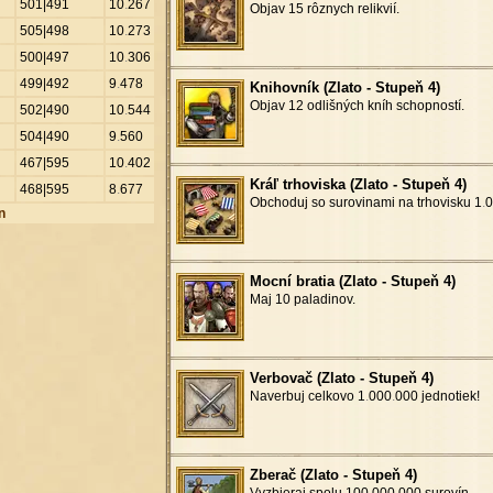
501|491
10
.
267
Objav 15 rôznych relikvií.
505|498
10
.
273
500|497
10
.
306
499|492
9
.
478
Knihovník (Zlato - Stupeň 4)
Objav 12 odlišných kníh schopností.
502|490
10
.
544
504|490
9
.
560
467|595
10
.
402
Kráľ trhoviska (Zlato - Stupeň 4)
468|595
8
.
677
Obchoduj so surovinami na trhovisku 1
.
0
n
Mocní bratia (Zlato - Stupeň 4)
Maj 10 paladinov.
Verbovač (Zlato - Stupeň 4)
Naverbuj celkovo 1
.
000
.
000 jednotiek!
Zberač (Zlato - Stupeň 4)
Vyzbieraj spolu 100
.
000
.
000 surovín.