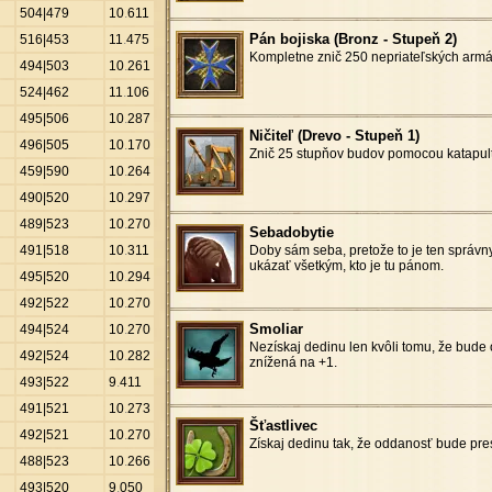
504|479
10
.
611
Pán bojiska (Bronz - Stupeň 2)
516|453
11
.
475
Kompletne znič 250 nepriateľských armá
494|503
10
.
261
524|462
11
.
106
495|506
10
.
287
Ničiteľ (Drevo - Stupeň 1)
496|505
10
.
170
Znič 25 stupňov budov pomocou katapult
459|590
10
.
264
490|520
10
.
297
489|523
10
.
270
Sebadobytie
491|518
10
.
311
Doby sám seba, pretože to je ten správn
ukázať všetkým, kto je tu pánom.
495|520
10
.
294
492|522
10
.
270
Smoliar
494|524
10
.
270
Nezískaj dedinu len kvôli tomu, že bude
492|524
10
.
282
znížená na +1.
493|522
9
.
411
491|521
10
.
273
Šťastlivec
492|521
10
.
270
Získaj dedinu tak, že oddanosť bude pre
488|523
10
.
266
493|520
9
.
050