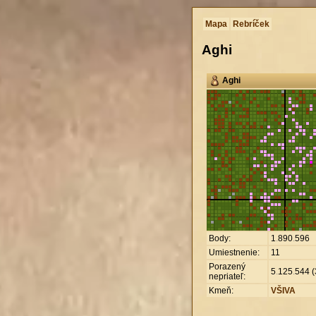
Mapa
Rebríček
Aghi
Aghi
Body:
1
.
890
.
596
Umiestnenie:
11
Porazený
5
.
125
.
544 (
nepriateľ:
Kmeň:
VŠIVA