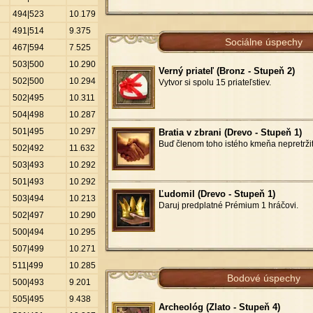
494|523
10
.
179
491|514
9
.
375
Sociálne úspechy
467|594
7
.
525
503|500
10
.
290
Verný priateľ (Bronz - Stupeň 2)
502|500
10
.
294
Vytvor si spolu 15 priateľstiev.
502|495
10
.
311
504|498
10
.
287
501|495
10
.
297
Bratia v zbrani (Drevo - Stupeň 1)
Buď členom toho istého kmeňa nepretržit
502|492
11
.
632
503|493
10
.
292
501|493
10
.
292
Ľudomil (Drevo - Stupeň 1)
503|494
10
.
213
Daruj predplatné Prémium 1 hráčovi.
502|497
10
.
290
500|494
10
.
295
507|499
10
.
271
511|499
10
.
285
Bodové úspechy
500|493
9
.
201
505|495
9
.
438
Archeológ (Zlato - Stupeň 4)