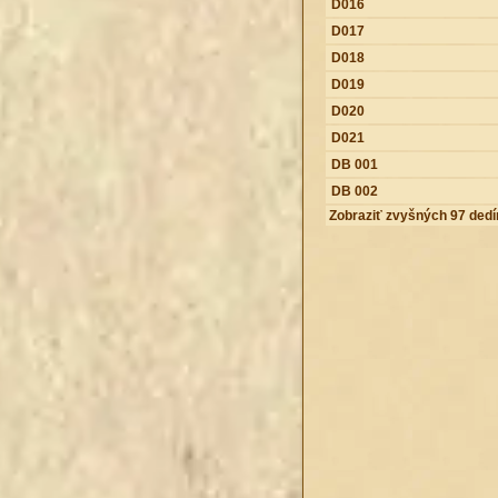
D016
D017
D018
D019
D020
D021
DB 001
DB 002
Zobraziť zvyšných 97 dedí