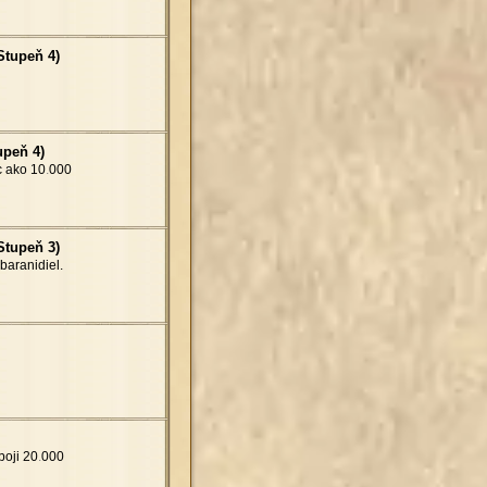
Stupeň 4)
upeň 4)
c ako 10
.
000
Stupeň 3)
aranidiel.
boji 20
.
000