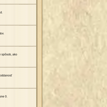
d.
ov.
y spôsob, ako
 oddanosť
sne 0.