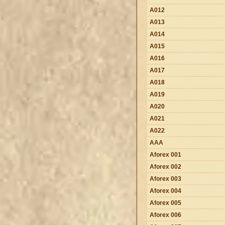
A012
A013
A014
A015
A016
A017
A018
A019
A020
A021
A022
AAA
Aforex 001
Aforex 002
Aforex 003
Aforex 004
Aforex 005
Aforex 006