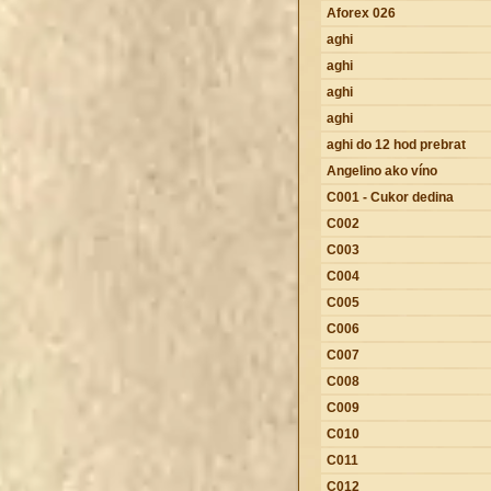
Aforex 026
aghi
aghi
aghi
aghi
aghi do 12 hod prebrat
Angelino ako víno
C001 - Cukor dedina
C002
C003
C004
C005
C006
C007
C008
C009
C010
C011
C012