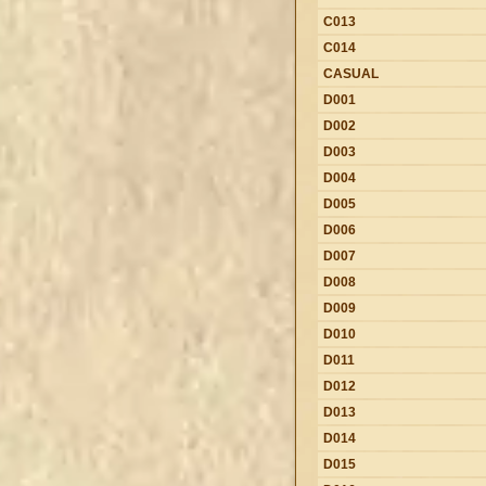
C013
C014
CASUAL
D001
D002
D003
D004
D005
D006
D007
D008
D009
D010
D011
D012
D013
D014
D015