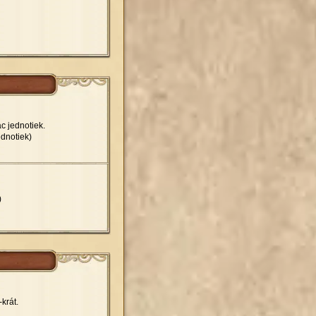
c jednotiek.
ednotiek)
)
krát.