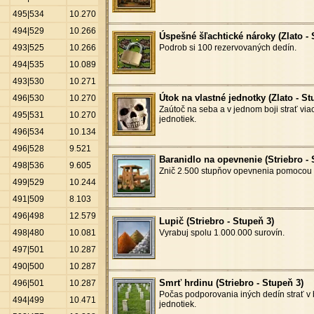
495|534
10
.
270
494|529
10
.
266
Úspešné šľachtické nároky (Zlato - 
493|525
10
.
266
Podrob si 100 rezervovaných dedín.
494|535
10
.
089
493|530
10
.
271
Útok na vlastné jednotky (Zlato - St
496|530
10
.
270
Zaútoč na seba a v jednom boji strať via
495|531
10
.
270
jednotiek.
496|534
10
.
134
496|528
9
.
521
Baranidlo na opevnenie (Striebro - 
498|536
9
.
605
Znič 2
.
500 stupňov opevnenia pomocou b
499|529
10
.
244
491|509
8
.
103
496|498
12
.
579
Lupič (Striebro - Stupeň 3)
498|480
10
.
081
Vyrabuj spolu 1
.
000
.
000 surovín.
497|501
10
.
287
490|500
10
.
287
Smrť hrdinu (Striebro - Stupeň 3)
496|501
10
.
287
Počas podporovania iných dedín strať v 
494|499
10
.
471
jednotiek.