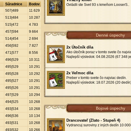
Súradnice
Bodov
Ovládli ste Svet 93 s kmeňom LooserS..
507|489
11
.
629
513|484
10
.
287
515|472
4
.
783
457|594
9
.
664
Denné úspechy
514|454
2
.
694
456|592
7
.
827
2x Útočník dňa
Ako útočník poraz v tomto svete čo najvia
471|577
8
.
556
Najlepší výsledok: 04.08.2026 (67
.
348 j
496|529
10
.
311
495|529
10
.
291
2x Veľmoc dňa
495|528
10
.
292
Preber v tomto svete čo najviac dedín.
495|527
10
.
291
Najlepší výsledok: 18.07.2026 (20 dedín
495|526
10
.
291
497|529
10
.
294
494|525
10
.
268
Bojové úspechy
493|534
10
.
268
496|536
10
.
134
Drancovateľ (Zlato - Stupeň 4)
493|531
10
.
268
Vydrancuj suroviny z iných dedín 10
.
000-
493|532
10
.
266