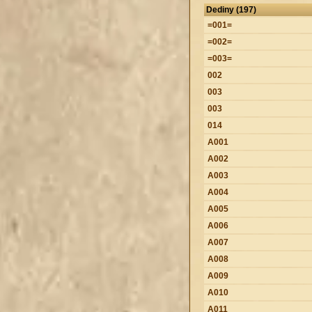
Dediny (197)
=001=
=002=
=003=
002
003
003
014
A001
A002
A003
A004
A005
A006
A007
A008
A009
A010
A011