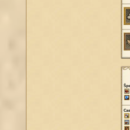
Špe
Cas