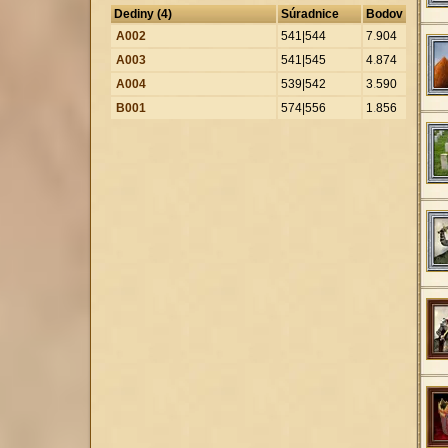
Dediny (4)
Súradnice
Bodov
A002
541|544
7
.
904
A003
541|545
4
.
874
A004
539|542
3
.
590
B001
574|556
1
.
856