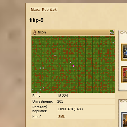
Mapa
Rebríček
filip-9
filip-9
Body:
18
.
224
Umiestnenie:
261
Porazený
1
.
093
.
378 (148.)
nepriateľ:
Kmeň:
-ZML-