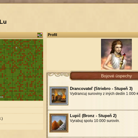
uLu
Profil
Bojové úspechy
Drancovateľ (Striebro - Stupeň 3)
Vydrancuj suroviny z iných dedín 1
.
000-k
Lupič (Bronz - Stupeň 2)
.)
Vyrabuj spolu 10
.
000 surovín.