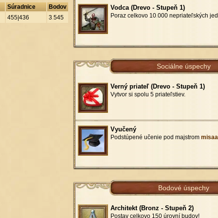
Súradnice
Bodov
Vodca (Drevo - Stupeň 1)
Poraz celkovo 10
.
000 nepriateľských jed
455|436
3
.
545
Sociálne úspechy
Verný priateľ (Drevo - Stupeň 1)
Vytvor si spolu 5 priateľstiev.
Vyučený
Podstúpené učenie pod majstrom
misaa
Bodové úspechy
Architekt (Bronz - Stupeň 2)
Postav celkovo 150 úrovní budov!