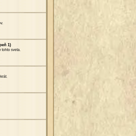
v.
peň 1)
 tohto sveta.
krát.