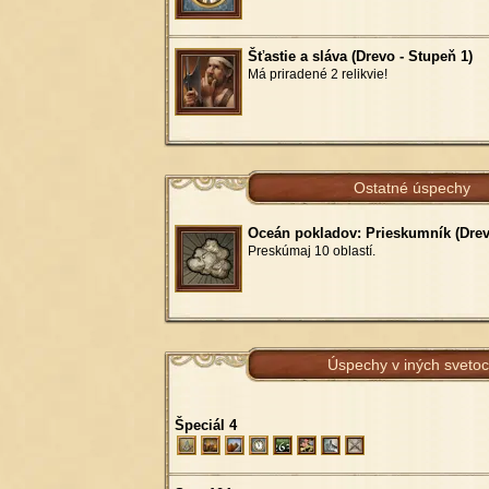
Šťastie a sláva (Drevo - Stupeň 1)
Má priradené 2 relikvie!
Ostatné úspechy
Oceán pokladov: Prieskumník (Drev
Preskúmaj 10 oblastí.
Úspechy v iných sveto
Špeciál 4