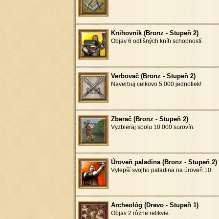
Knihovník (Bronz - Stupeň 2)
Objav 6 odlišných kníh schopností.
Verbovač (Bronz - Stupeň 2)
Naverbuj celkovo 5
.
000 jednotiek!
Zberač (Bronz - Stupeň 2)
Vyzbieraj spolu 10
.
000 surovín.
Úroveň paladina (Bronz - Stupeň 2)
Vylepší svojho paladina na úroveň 10.
Archeológ (Drevo - Stupeň 1)
Objav 2 rôzne relikvie.