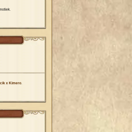
notiek.
cik x Kimero
.