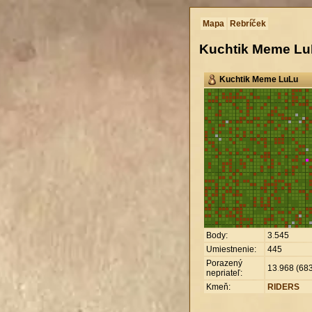
Mapa
Rebríček
Kuchtik Meme L
Kuchtik Meme LuLu
Body:
3
.
545
Umiestnenie:
445
Porazený
13
.
968 (683
nepriateľ:
Kmeň:
RIDERS