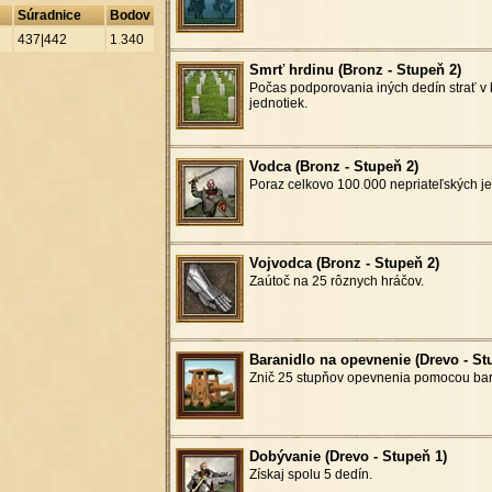
Súradnice
Bodov
437|442
1
.
340
Smrť hrdinu (Bronz - Stupeň 2)
Počas podporovania iných dedín strať v 
jednotiek.
Vodca (Bronz - Stupeň 2)
Poraz celkovo 100
.
000 nepriateľských je
Vojvodca (Bronz - Stupeň 2)
Zaútoč na 25 rôznych hráčov.
Baranidlo na opevnenie (Drevo - St
Znič 25 stupňov opevnenia pomocou bar
Dobývanie (Drevo - Stupeň 1)
Získaj spolu 5 dedín.