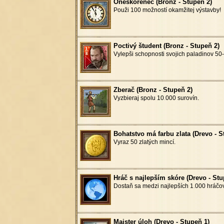
Oneskorenec (Bronz - Stupeň 2)
Použi 100 možností okamžitej výstavby!
Poctivý študent (Bronz - Stupeň 2)
Vylepši schopnosti svojich paladinov 50-
Zberač (Bronz - Stupeň 2)
Vyzbieraj spolu 10
.
000 surovín.
Bohatstvo má farbu zlata (Drevo - S
Vyraz 50 zlatých mincí.
Hráč s najlepším skóre (Drevo - Stu
Dostaň sa medzi najlepších 1
.
000 hráčov
Majster úloh (Drevo - Stupeň 1)