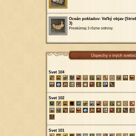
Oceán pokladov: Veľký objav (Strie
3)
Preskúmaj 3 rôzne ostrovy.
Úspechy v iných sveto
Svet 104
Svet 102
Svet 101