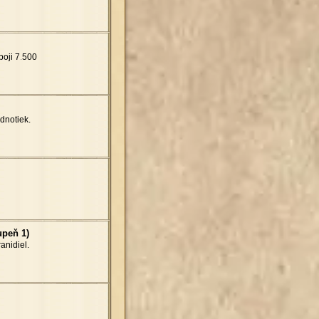
boji 7
.
500
dnotiek.
upeň 1)
anidiel.