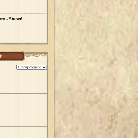
bro - Stupeň
ch