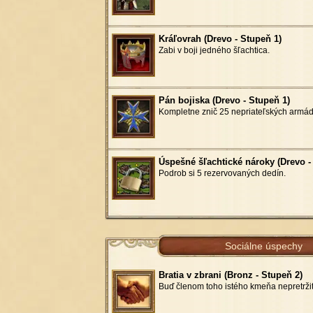
Kráľovrah (Drevo - Stupeň 1)
Zabi v boji jedného šľachtica.
Pán bojiska (Drevo - Stupeň 1)
Kompletne znič 25 nepriateľských armád
Úspešné šľachtické nároky (Drevo -
Podrob si 5 rezervovaných dedín.
Sociálne úspechy
Bratia v zbrani (Bronz - Stupeň 2)
Buď členom toho istého kmeňa nepretržit