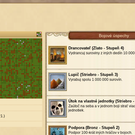
Bojové úspechy
Drancovateľ (Zlato - Stupeň 4)
Vydrancuj suroviny z iných dedín 10
.
000-
Lupič (Striebro - Stupeň 3)
Vyrabuj spolu 1
.
000
.
000 surovín.
Útok na vlastné jednotky (Striebro -
Zaútoč na seba a v jednom boji strať via
jednotiek.
1.)
Podpora (Bronz - Stupeň 2)
Podpor 100-krát iných hráčov v bojoch.