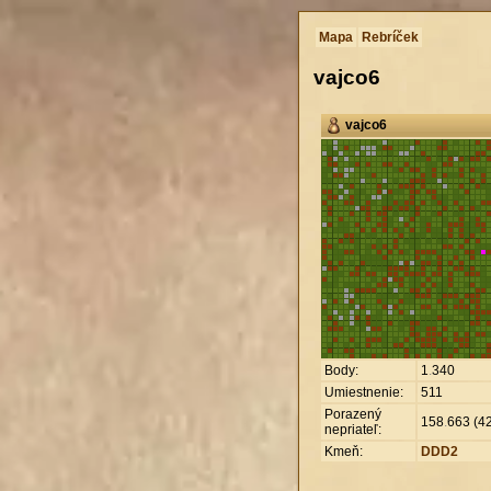
Mapa
Rebríček
vajco6
vajco6
Body:
1
.
340
Umiestnenie:
511
Porazený
158
.
663 (42
nepriateľ:
Kmeň:
DDD2