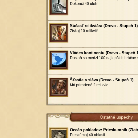
Dokonči 40 úloh!
Súčasť relikviára (Drevo - Stupeň 1)
Získaj 10 relikvií!
Vládca kontinentu (Drevo - Stupeň 1
Dostaň sa medzi 100 najlepších hráčov n
Šťastie a sláva (Drevo - Stupeň 1)
Má priradené 2 relikvie!
Ostatné úspechy
Oceán pokladov: Prieskumník (Zlato
Preskúmaj 40 oblastí.