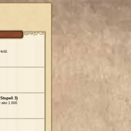
krát.
 Stupeň 3)
c ako 1
.
000