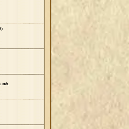
3)
-krát.