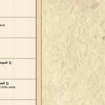
krát.
tupeň 1)
peň 1)
 tohto sveta.