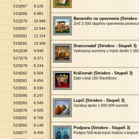
515|567
8
.
226
515|566
6
.
981
Baranidlo na opevnenie (Striebro 
522|570
10
.
948
Znič 2
.
500 stupňov opevnenia pomocou
520|567
10
.
544
526|581
12
.
154
519|582
10
.
308
Drancovateľ (Striebro - Stupeň 3)
541|539
9
.
948
Vydrancuj suroviny z iných dedín 1
.
000
527|579
9
.
371
525|579
6
.
244
Kráľovrah (Striebro - Stupeň 3)
524|582
6
.
504
Zabi v boji 100 šľachticov.
528|581
6
.
454
520|581
8
.
030
520|580
8
.
247
Lupič (Striebro - Stupeň 3)
520|583
6
.
549
Vyrabuj spolu 1
.
000
.
000 surovín.
526|578
6
.
505
528|582
8
.
706
523|582
8
.
149
Podpora (Striebro - Stupeň 3)
528|577
8
.
456
Podpor 500-krát iných hráčov v bojoch