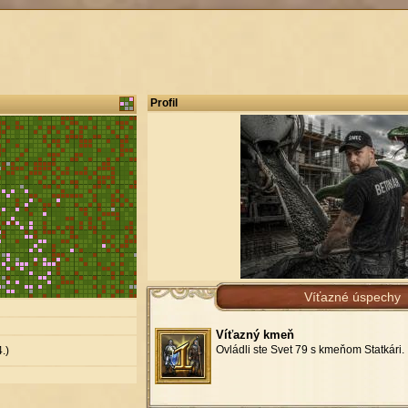
Profil
Víťazné úspechy
Víťazný kmeň
Ovládli ste Svet 79 s kmeňom Statkári.
.)