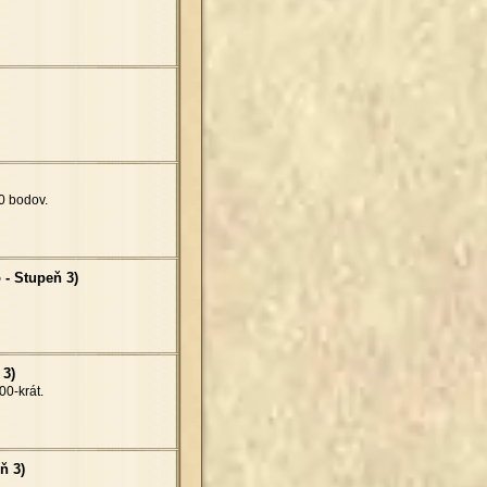
0 bodov.
 - Stupeň 3)
 3)
00-krát.
ň 3)