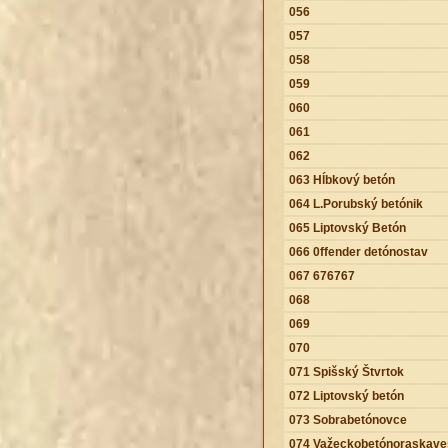
056
057
058
059
060
061
062
063 Hĺbkový betón
064 L.Porubský betónik
065 Liptovský Betón
066 0ffender detónostav
067 676767
068
069
070
071 Spišský Štvrtok
072 Liptovský betón
073 Sobrabetónovce
074 Važeckobetónoraskave