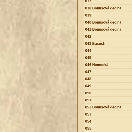
037
038 Bonusová dedina
039
040 Bonusová dedina
041 Bonusová dedina
042
043 Bacúch
044
045
046 Nemecká
047
048
049
050
051
052 Bonusová dedina
053
054
055