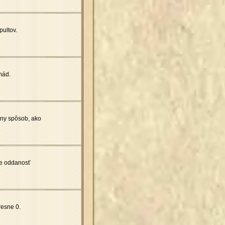
ultov.
mád.
vny spôsob, ako
de oddanosť
resne 0.