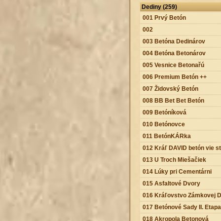
Dediny (259)
001 Prvý Betón
002
003 Betóna Dedinárov
004 Betóna Betonárov
005 Vesnice Betonařú
006 Premium Betón ++
007 Židovský Betón
008 BB Bet Bet Betón
009 Betóníková
010 Betónovce
011 BetónKÁRka
012 Kráľ DAVID betón vie st
013 U Troch Miešačiek
014 Lúky pri Cementárni
015 Asfaltové Dvory
016 Kráľovstvo Zámkovej D
017 Betónové Sady II. Etapa
018 Akropola Betonová