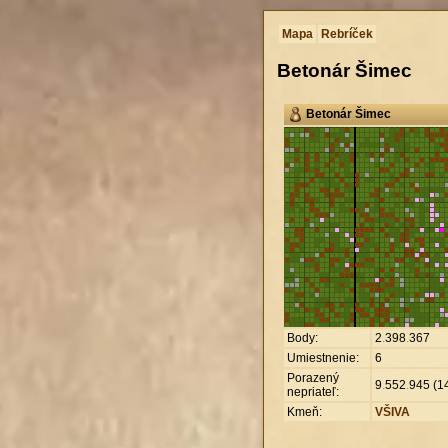
Mapa
Rebríček
Betonár Šimec
Betonár Šimec
Body:
2
.
398
.
367
Umiestnenie:
6
Porazený
9
.
552
.
945 (14
nepriateľ:
Kmeň:
VŠIVA