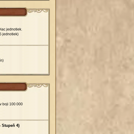
iac jednotiek.
5 jednotiek)
ín)
v boji 100
.
000
- Stupeň 4)