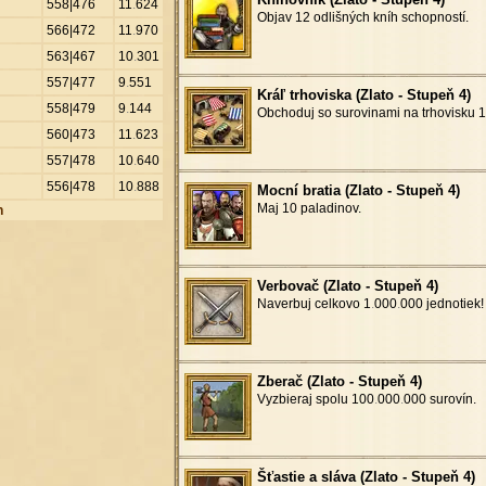
558|476
11
.
624
Objav 12 odlišných kníh schopností.
566|472
11
.
970
563|467
10
.
301
557|477
9
.
551
Kráľ trhoviska (Zlato - Stupeň 4)
558|479
9
.
144
Obchoduj so surovinami na trhovisku 1
560|473
11
.
623
557|478
10
.
640
556|478
10
.
888
Mocní bratia (Zlato - Stupeň 4)
Maj 10 paladinov.
n
Verbovač (Zlato - Stupeň 4)
Naverbuj celkovo 1
.
000
.
000 jednotiek!
Zberač (Zlato - Stupeň 4)
Vyzbieraj spolu 100
.
000
.
000 surovín.
Šťastie a sláva (Zlato - Stupeň 4)