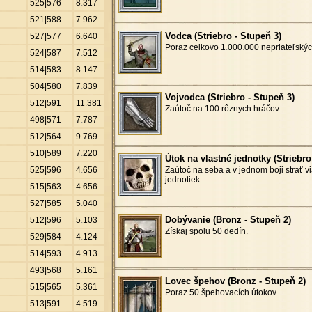
525|576
8
.
317
521|588
7
.
962
Vodca (Striebro - Stupeň 3)
527|577
6
.
640
Poraz celkovo 1
.
000
.
000 nepriateľskýc
524|587
7
.
512
514|583
8
.
147
504|580
7
.
839
Vojvodca (Striebro - Stupeň 3)
512|591
11
.
381
Zaútoč na 100 rôznych hráčov.
498|571
7
.
787
512|564
9
.
769
510|589
7
.
220
Útok na vlastné jednotky (Striebro
525|596
4
.
656
Zaútoč na seba a v jednom boji strať v
jednotiek.
515|563
4
.
656
527|585
5
.
040
Dobývanie (Bronz - Stupeň 2)
512|596
5
.
103
Získaj spolu 50 dedín.
529|584
4
.
124
514|593
4
.
913
493|568
5
.
161
Lovec špehov (Bronz - Stupeň 2)
515|565
5
.
361
Poraz 50 špehovacích útokov.
513|591
4
.
519