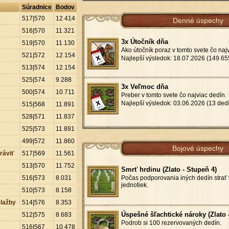
Súradnice
Bodov
517|570
12
.
414
Denné úspechy
516|570
11
.
321
3x Útočník dňa
519|570
11
.
130
Ako útočník poraz v tomto svete čo najv
521|572
12
.
154
Najlepší výsledok: 18.07.2026 (149
.
65
513|574
12
.
154
525|574
9
.
288
3x Veľmoc dňa
500|574
10
.
711
Preber v tomto svete čo najviac dedín.
Najlepší výsledok: 03.06.2026 (13 ded
515|568
11
.
891
528|571
11
.
837
525|573
11
.
891
499|572
11
.
860
Bojové úspechy
ráviť
517|569
11
.
561
513|570
11
.
752
Smrť hrdinu (Zlato - Stupeň 4)
516|573
8
.
031
Počas podporovania iných dedín strať 
jednotiek.
510|573
8
.
158
lažby
514|576
8
.
353
Úspešné šľachtické nároky (Zlato 
512|575
8
.
683
Podrob si 100 rezervovaných dedín.
516|567
10
.
478