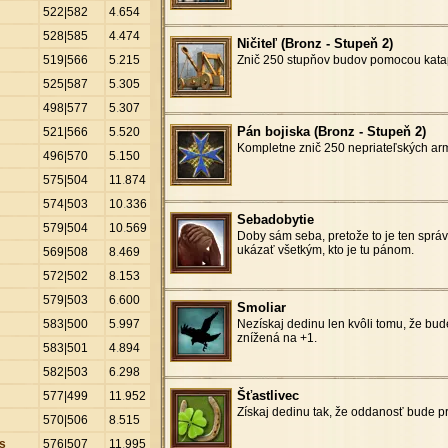
522|582
4
.
654
528|585
4
.
474
Ničiteľ (Bronz - Stupeň 2)
519|566
5
.
215
Znič 250 stupňov budov pomocou katap
525|587
5
.
305
498|577
5
.
307
Pán bojiska (Bronz - Stupeň 2)
521|566
5
.
520
Kompletne znič 250 nepriateľských ar
496|570
5
.
150
575|504
11
.
874
574|503
10
.
336
Sebadobytie
579|504
10
.
569
Doby sám seba, pretože to je ten sprá
ukázať všetkým, kto je tu pánom.
569|508
8
.
469
572|502
8
.
153
579|503
6
.
600
Smoliar
583|500
5
.
997
Nezískaj dedinu len kvôli tomu, že bu
znížená na +1.
583|501
4
.
894
582|503
6
.
298
Šťastlivec
577|499
11
.
952
Získaj dedinu tak, že oddanosť bude p
570|506
8
.
515
s
576|507
11
.
995