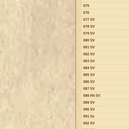
075
076
077 SV
078 SV
079 SV
080 SV
081 SV
082 SV
083 SV
084 SV
085 SV
086 SV
087 SV
088 Hh SV
089 SV
090 SV
091 Sv
092 SV