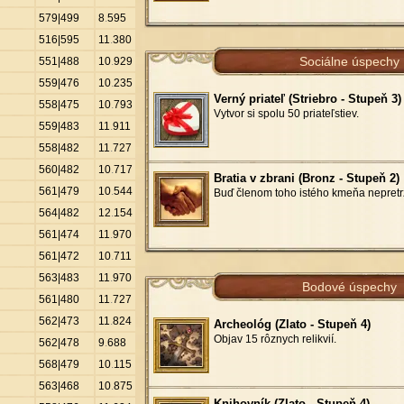
579|499
8
.
595
516|595
11
.
380
Sociálne úspechy
551|488
10
.
929
559|476
10
.
235
Verný priateľ (Striebro - Stupeň 3)
558|475
10
.
793
Vytvor si spolu 50 priateľstiev.
559|483
11
.
911
558|482
11
.
727
560|482
10
.
717
Bratia v zbrani (Bronz - Stupeň 2)
561|479
10
.
544
Buď členom toho istého kmeňa nepretrž
564|482
12
.
154
561|474
11
.
970
561|472
10
.
711
563|483
11
.
970
Bodové úspechy
561|480
11
.
727
562|473
11
.
824
Archeológ (Zlato - Stupeň 4)
Objav 15 rôznych relikvií.
562|478
9
.
688
568|479
10
.
115
563|468
10
.
875
Knihovník (Zlato - Stupeň 4)