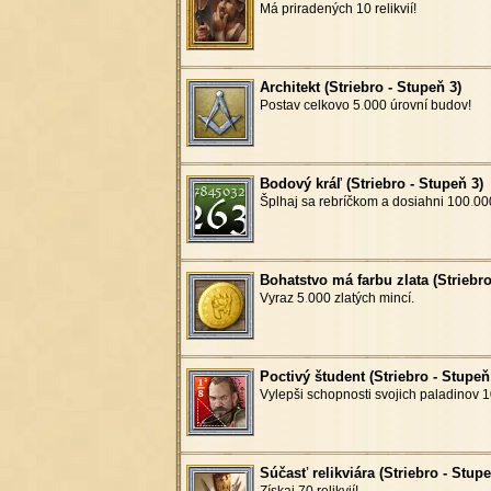
Má priradených 10 relikvií!
Architekt (Striebro - Stupeň 3)
Postav celkovo 5
.
000 úrovní budov!
Bodový kráľ (Striebro - Stupeň 3)
Šplhaj sa rebríčkom a dosiahni 100
.
00
Bohatstvo má farbu zlata (Striebro
Vyraz 5
.
000 zlatých mincí.
Poctivý študent (Striebro - Stupeň
Vylepši schopnosti svojich paladinov 1
Súčasť relikviára (Striebro - Stupe
Získaj 70 relikvií!