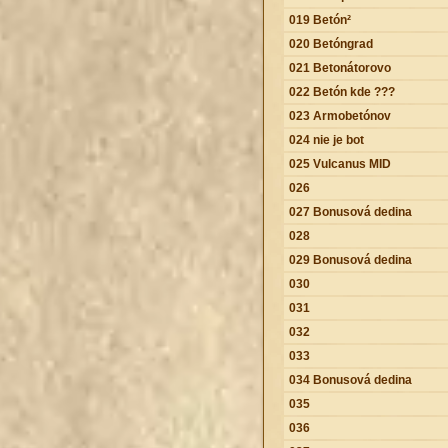
019 Betón²
020 Betóngrad
021 Betonátorovo
022 Betón kde ???
023 Armobetónov
024 nie je bot
025 Vulcanus MID
026
027 Bonusová dedina
028
029 Bonusová dedina
030
031
032
033
034 Bonusová dedina
035
036