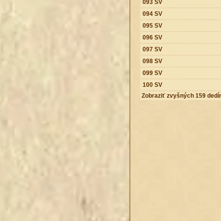
093 SV
094 SV
095 SV
096 SV
097 SV
098 SV
099 SV
100 SV
Zobraziť zvyšných 159 dedí