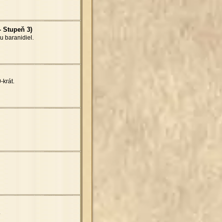
- Stupeň 3)
 baranidiel.
-krát.
.