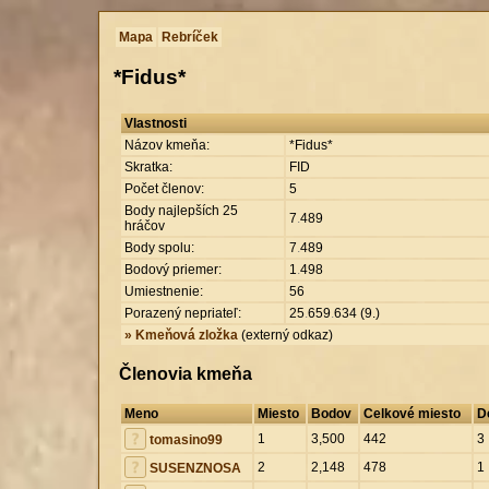
Mapa
Rebríček
*Fidus*
Vlastnosti
Názov kmeňa:
*Fidus*
Skratka:
FID
Počet členov:
5
Body najlepších 25
7
.
489
hráčov
Body spolu:
7
.
489
Bodový priemer:
1
.
498
Umiestnenie:
56
Porazený nepriateľ:
25
.
659
.
634 (9.)
» Kmeňová zložka
(externý odkaz)
Členovia kmeňa
Meno
Miesto
Bodov
Celkové miesto
D
1
3,500
442
3
tomasino99
2
2,148
478
1
SUSENZNOSA