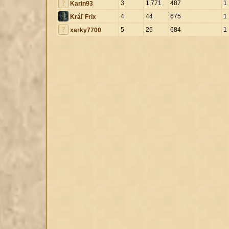
3
1,771
487
1
Karin93
4
44
675
1
Kráľ Frix
5
26
684
1
xarky7700