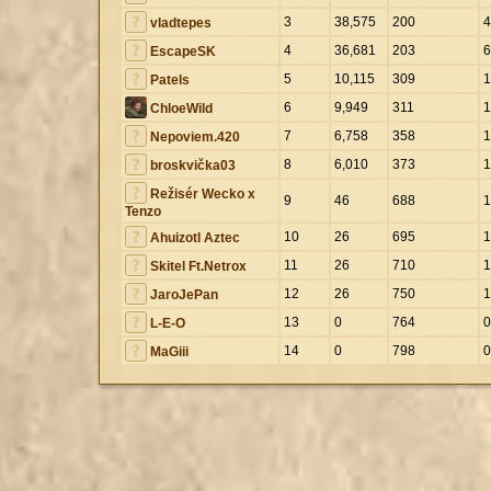
3
38,575
200
4
vladtepes
4
36,681
203
6
EscapeSK
5
10,115
309
1
Patels
6
9,949
311
1
ChloeWild
7
6,758
358
1
Nepoviem.420
8
6,010
373
1
broskvička03
Režisér Wecko x
9
46
688
1
Tenzo
10
26
695
1
Ahuizotl Aztec
11
26
710
1
Skitel Ft.Netrox
12
26
750
1
JaroJePan
13
0
764
0
L-E-O
14
0
798
0
MaGiii