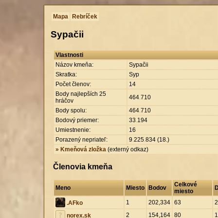
Mapa
Rebríček
Sypačii
Vlastnosti
Názov kmeňa:
Sypačii
Skratka:
Syp
Počet členov:
14
Body najlepších 25
464
.
710
hráčov
Body spolu:
464
.
710
Bodový priemer:
33
.
194
Umiestnenie:
16
Porazený nepriateľ:
9
.
225
.
834 (18.)
» Kmeňová zložka
(externý odkaz)
Členovia kmeňa
Celkové
Meno
Miesto
Bodov
D
miesto
1
202,334
63
2
.AFko
2
154,164
80
1
norex.sk