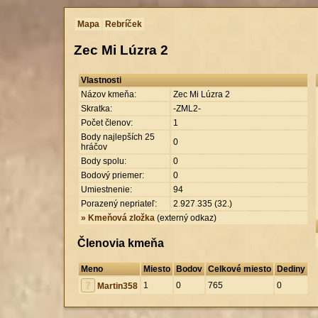
Mapa
Rebríček
Zec Mi Lúzra 2
Vlastnosti
Názov kmeňa:
Zec Mi Lúzra 2
Skratka:
-ZML2-
Počet členov:
1
Body najlepších 25
0
hráčov
Body spolu:
0
Bodový priemer:
0
Umiestnenie:
94
Porazený nepriateľ:
2
.
927
.
335 (32.)
» Kmeňová zložka
(externý odkaz)
Členovia kmeňa
Meno
Miesto
Bodov
Celkové miesto
Dediny
1
0
765
0
Martin358